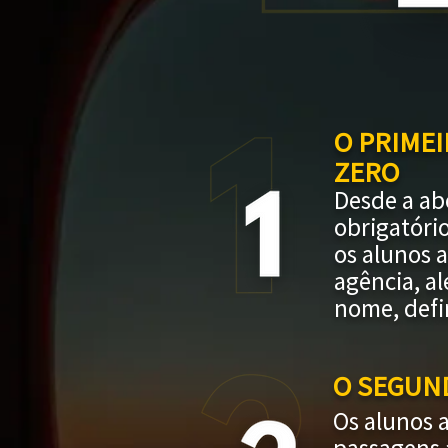
O PRIMEI
ZERO
Desde a ab
obrigatóri
os alunos 
agência, a
nome, defin
O SEGUN
Os alunos 