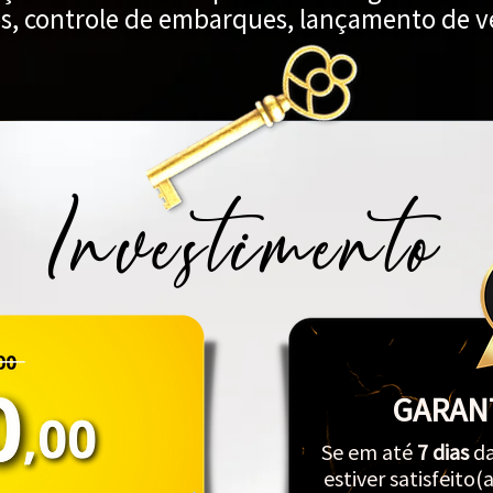
s, controle de embarques, lançamento de v
Investimento
GARANT
Se em até
7 dias
da
estiver satisfeito