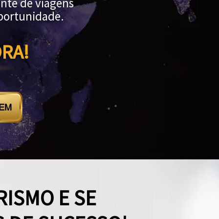
ente de viagens
oportunidade.
RA!
GEM
RISMO E SE