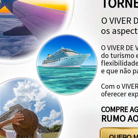
TORNE
O VIVER 
os aspect
O VIVER DE 
do turismo e
flexibilida
e que não p
Com o VIVER
oferecer exp
COMPRE AG
RUMO AO
QUERO M