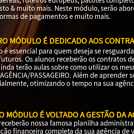
aéreas, roteiros europeus, pacotes complet
visto & muito mais. Neste módulo, serão ab
formas de pagamentos e muito mais.
RO MÓDULO É DEDICADO AOS CONTR
 é essencial para quem deseja se resguardar
uturos. Os alunos receberão os contratos d
ainda terão aulas sobre como utilizar os me
 AGÊNCIA/PASSAGEIRO. Além de aprender sob
cialmente, otimizando o tempo na sua agênc
O MÓDULO É VOLTADO A GESTÃO DA A
receberão nossa famosa planilha administra
ção financeira completa da sua agência de v