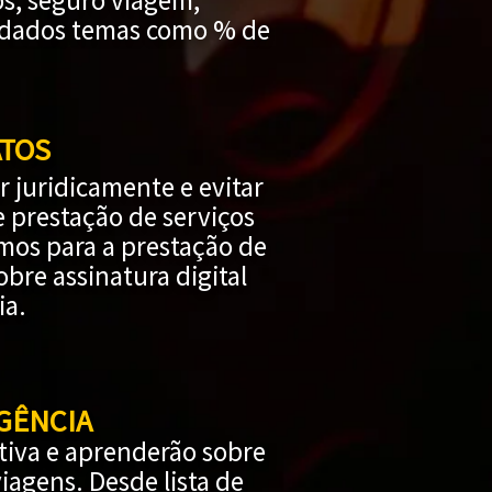
os, seguro viagem,
ordados temas como % de
ATOS
 juridicamente e evitar
e prestação de serviços
smos para a prestação de
re assinatura digital
ia.
GÊNCIA
tiva e aprenderão sobre
iagens. Desde lista de