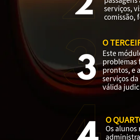
passagens 
serviços, 
comissão, 
O TERCEI
Este módulo
problemas f
prontos, e 
serviços da
válida judi
O QUART
Os alunos 
administra