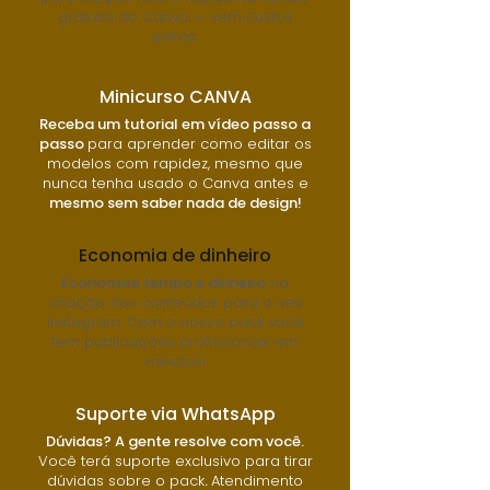
gratuita do Canva — sem custos
extras.
Minicurso CANVA
Receba um tutorial em vídeo passo a
passo
para aprender como editar os
modelos com rapidez, mesmo que
nunca tenha usado o Canva antes e
mesmo sem saber nada de design!
Economia de dinheiro
Economize tempo e dinheiro
na
criação dos conteúdos para o seu
Instagram. Com o nosso pack você
tem publicações profissionais em
minutos!
Suporte via WhatsApp
Dúvidas? A gente resolve com você.
Você terá suporte exclusivo para tirar
dúvidas sobre o pack
.
Atendimento