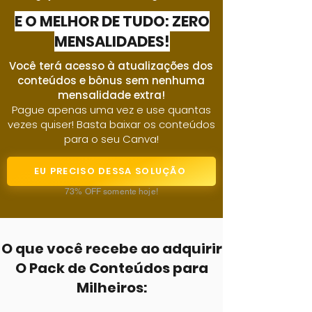
E O MELHOR DE TUDO: ZERO
MENSALIDADES!
Você terá acesso à atualizações dos
conteúdos e bônus sem nenhuma
mensalidade extra!
Pague apenas uma vez e use quantas
vezes quiser! Basta baixar os conteúdos
para o seu Canva!
EU PRECISO DESSA SOLUÇÃO
73% OFF somente hoje!
O que você recebe ao adquirir
O Pack de Conteúdos para
Milheiros: