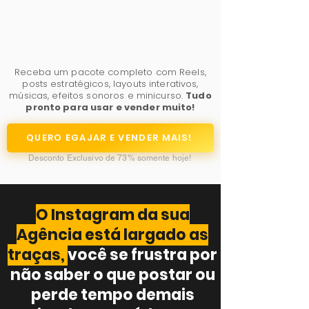
Receba um pacote completo com Reels,
posts estratégicos, layouts interativos,
músicas, efeitos sonoros e minicurso.
Tudo
pronto para usar e vender muito!
QUERO EGAJAR E VENDER MAIS!
Desconto Exclusivo de 73% somente hoje!​
O Instagram da sua
Agência está largado as
traças,
você se frustra por
não saber o que postar ou
perde tempo demais