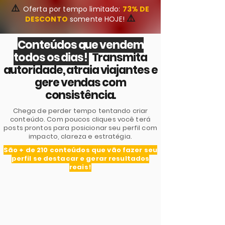
⚠️
Oferta por tempo limitado:
73
% DE
⚠️
DESCONTO
somente HOJE!
Conteúdos que vendem
todos os dias!
Transmita
autoridade, atraia viajantes e
gere vendas com
consistência.
Chega de perder tempo tentando criar
conteúdo. Com poucos cliques você terá
posts prontos para posicionar seu perfil com
impacto, clareza e estratégia.
São + de 210 conteúdos que vão fazer seu
perfil se destacar e gerar resultados
reais!