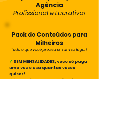
Agência
Profissional e Lucrativa!
Pack de Conteúdos para
Milheiros
Tudo o que você precisa em um só lugar!
✓
SEM MENSALIDADES, você só paga
uma vez e usa quantas vezes
quiser!
✓
Acesso à todas as atualizações e
treinamentos para sempre
✓
150 Reels prontos e editáveis
✓
Legendas prontas
✓
+30 Posts estáticos
✓
Suporte via WhatsApp
✓
Minicurso Canva
✓
Atualizações Futuras
✓
Bônus +30 Layouts Reels Extras
✓
Bônus
+500 Músicas em Alta