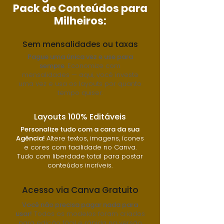
Pack de Conteúdos para
Milheiros:
Sem mensalidades ou taxas
Pague uma única vez e use para
sempre
. Economize com
mensalidades — aqui, você investe
uma vez e usa os layouts por quanto
tempo quiser.
Layouts 100% Editáveis
Personalize tudo com a cara da sua
Agência!
Altere textos, imagens, ícones
e cores com facilidade no Canva.
Tudo com liberdade total para postar
conteúdos incríveis.
Acesso via Canva Gratuito
Você não precisa pagar nada para
usar!
Todos os modelos foram criados
para edição fácil e rápida na versão