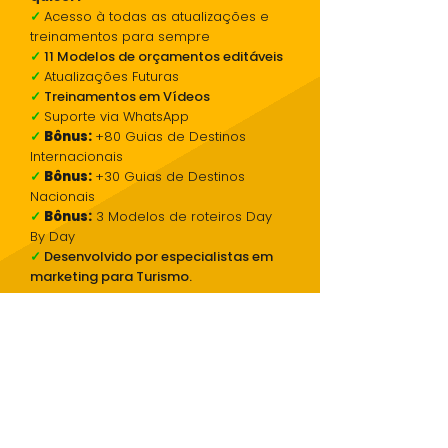
✓
Acesso à todas as atualizações e
treinamentos para sempre
✓
11 Modelos de orçamentos editáveis
✓
Atualizações Futuras
✓
Treinamentos em Vídeos
✓
Suporte via WhatsApp
✓
Bônus:
+80 Guias de Destinos
Internacionais
✓
Bônus:
+30 Guias de Destinos
Nacionais
✓
Bônus:
3 Modelos de roteiros Day
By Day
✓
Desenvolvido por especialistas em
marketing para Turismo.
De R$625 por apenas
R$ 119
,00
Ou em até 12x de R$12,31
CUPOM DE DESCONTO APLICADO
AUTOMATICAMENTE