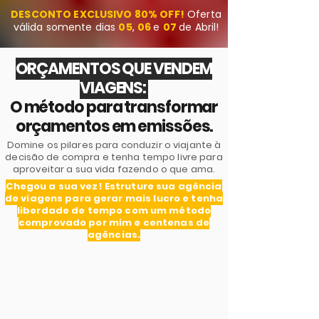
DESCONTO EXCLUSIVO 80% OFF!
Oferta
válida somente dias
05
,
06
e
07
de Abril!
ORÇAMENTOS QUE VENDEM
VIAGENS:
O método para transformar
orçamentos em emissões.
Domine os pilares para conduzir o viajante à
decisão de compra e tenha tempo livre para
aproveitar a sua vida fazendo o que ama.
Chegou a sua vez! Estruture sua agência
de viagens para gerar mais lucro e tenha
liberdade de tempo com um método
comprovado por mim e centenas de
agências.