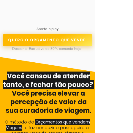
Aperte o play
QUERO O ORÇAMENTO QUE VENDE
Desconto Exclusivo de 80% somente hoje!​
Você cansou de atender
tanto, e fechar tão pouco?
Você precisa elevar a
percepção de valor da
sua curadoria de viagem.
O método do
Orçamentos que vendem
Viagens
te faz conduzir o passageiro a