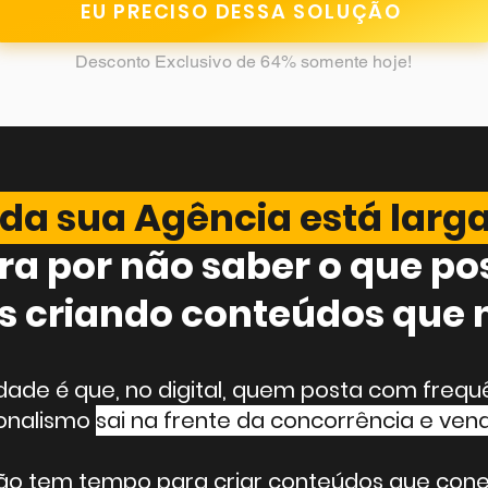
EU PRECISO DESSA SOLUÇÃO
Desconto Exclusivo de 64% somente hoje!​
da sua Agência está larga
tra por não saber o que po
 criando conteúdos que
idade é que, no digital, quem posta com frequ
ionalismo
sai na frente da concorrência e ven
ão tem tempo para criar conteúdos que con