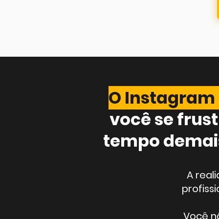
O Instagram 
você se frus
tempo demais
A real
profiss
Você n