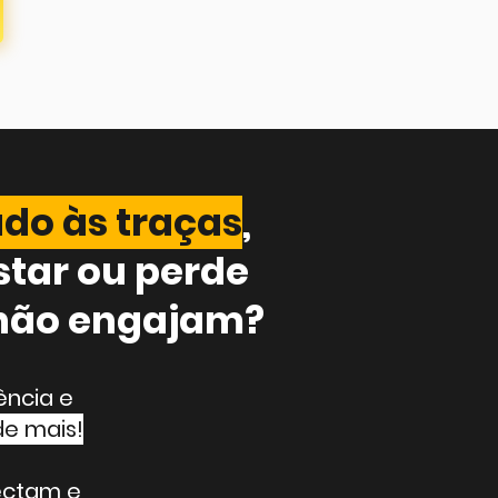
do às traças
,
star ou perde
 não engajam?
ência e
de mais!
ectam e