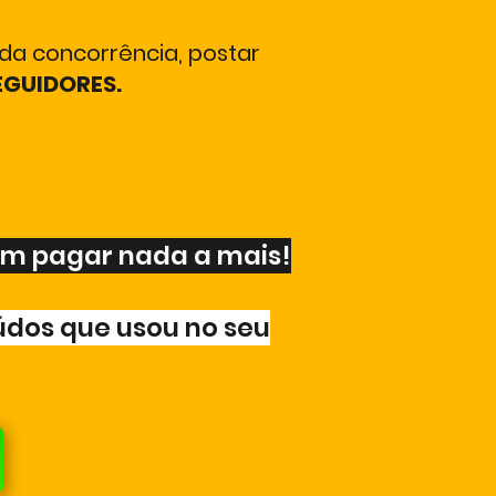
da concorrência, postar
EGUIDORES.
em pagar nada a mais!
údos que usou no seu