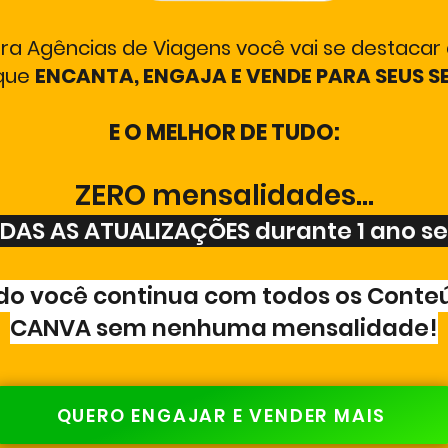
ra Agências de Viagens você vai se destacar 
que
ENCANTA, ENGAJA E VENDE PARA SEUS S
E O MELHOR DE TUDO:
ZERO mensalidades...
ODAS AS ATUALIZAÇÕES durante 1 ano s
odo você continua com todos os Conte
CANVA sem nenhuma mensalidade!
QUERO ENGAJAR E VENDER MAIS