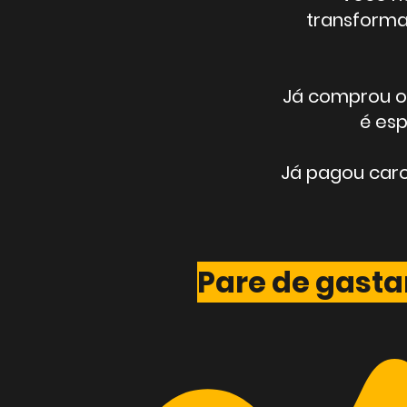
transforma
Já comprou o
é esp
Já pagou caro
Pare de gasta