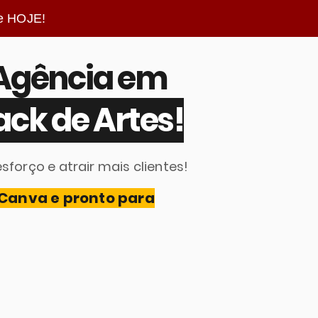
e HOJE!
 Agência em
ck de Artes!
forço e atrair mais clientes!
 Canva e pronto para