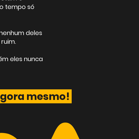
to tempo só
 nenhum deles
 ruim.
rém eles nunca
s agora mesmo!