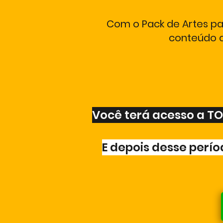
Com o Pack de Artes pa
conteúdo 
Você terá acesso a T
E depois desse perí