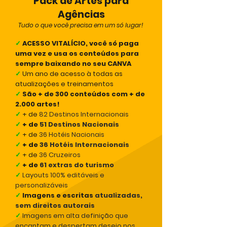
Pack de Artes para
Agências
Tudo o que você precisa em um só lugar!
✓
ACESSO VITALÍCIO, você só paga
uma vez e usa os conteúdos para
sempre baixando no seu CANVA
✓
Um ano de acesso à todas as
atualizações e treinamentos
✓
São + de 300 conteúdos com + de
2.000 artes!
✓
+ de
82 Destinos Internacionais
✓
+ de
51 Destinos Nacionais
✓
+ de
36 Hotéis Nacionais
✓
+ de
36 Hotéis Internacionais
✓
+ de
36 Cruzeiros
✓
+ de
61 extras do turismo
✓
Layouts 100% editáveis
e
personalizáveis
✓
Imagens e escritas
atualizadas,
sem direitos autorais
✓
Imagens em alta definição
que
encantam e despertam desejo nos