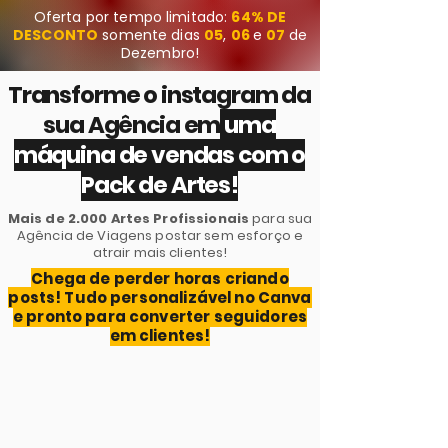
Oferta por tempo limitado:
64% DE
DESCONTO
somente
dias
05
,
06
e
07
de
Dezembro
!
Transforme o instagram da
sua Agência em
uma
máquina de vendas com o
Pack de Artes!
Mais de 2.000 Artes Profissionais
para sua
Agência de Viagens postar sem esforço e
atrair mais clientes!
Chega de perder horas criando
posts! Tudo personalizável no Canva
e pronto para converter seguidores
em clientes!