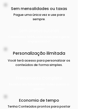
Sem mensalidades ou taxas
Pague uma única vez e use para
sempre
.
Sem direitos autorais
Conteúdos 100% utilizáveis para gerar
engajamento!
Personalização ilimitada
Você terá acesso para personalizar os
conteúdos de forma simples.
Treinamento Completo
Receba um tutorial em vídeo passo a
passo
!
Economia de tempo
Tenha Conteúdos prontos para postar