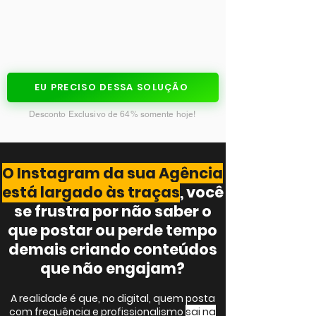
EU PRECISO DESSA SOLUÇÃO
Desconto Exclusivo de 64% somente hoje!​
O Instagram da sua Agência
está largado às traças
, você
se frustra por não saber o
que postar ou perde tempo
demais criando conteúdos
que não engajam?
A realidade é que, no digital, quem posta
com frequência e profissionalismo
sai na