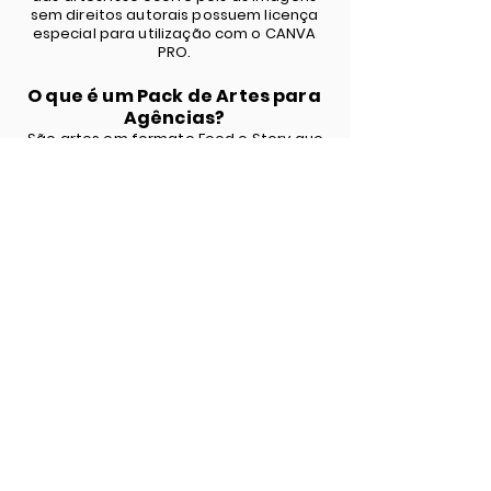
sem direitos autorais possuem licença
especial para utilização com o CANVA
PRO.
O que é um Pack de Artes para
Agências?
São artes em formato Feed e Story que
você pode personalizar com as
informações da sua Agência
adicionando o logotipo ou publicar da
forma que está.
Os conteúdos possuem
mensalidade?
Não! Você só paga uma vez e tem
acesso por quanto tempo quiser aos
layouts que baixar e usar no CANVA PRO!
É fácil de utilizar?
Sim! Todos os modelos são editáveis no
CANVA PRO e estão prontos para
garantir que você aproveite ao máximo
e comece a usar hoje mesmo!
Preciso de conhecimento em