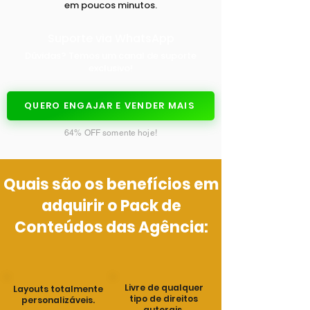
em poucos minutos.
Suporte via WhatsApp
Dúvidas? Temos um canal de suporte
exclusivo!
QUERO ENGAJAR E VENDER MAIS
64% OFF somente hoje!
Quais são os benefícios em
adquirir o Pack de
Conteúdos das Agência:
Livre de qualquer
Layouts totalmente
tipo de direitos
personalizáveis.
autorais.