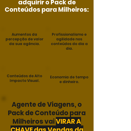
adquirir o Pack de
Conteúdos para Milheiros:
Aumentos da
Profissionalismo e
percepção de valor
agilidade nos
da sua agência.
conteúdos do dia a
dia.
Conteúdos de Alto
Economia de tempo
Impacto Visual.
e dinheiro.
Agente de Viagens, o
Pack de Conteúdo para
Milheiros vai
VIRAR A
CHAVE das Vendas da