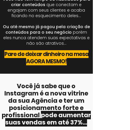
criar conteúdos
que conectam e
engajam com seus clientes e acaba
ficando no esquecimento deles…
Ou até mesmo já pagou pela criação de
conteúdos para o seu negócio
porém
eles nunca atendem suas expectativas e
não são atrativos…
Pare de deixar dinheiro na mesa
AGORA MESMO!
Você já sabe que o
Instagram é a nova vitrine
da sua Agência e ter um
posicionamento forte e
profissional
pode aumentar
suas vendas em até 37%...