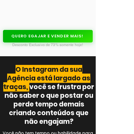
QUERO EGAJAR E VENDER MAIS!
Desconto Exclusivo de 73% somente hoje!​
O Instagram da sua
Agência está largado as
traças,
você se frustra por
não saber o que postar ou
perde tempo demais
criando conteúdos que
não engajam?
Você não tem tempo ou habilidade para