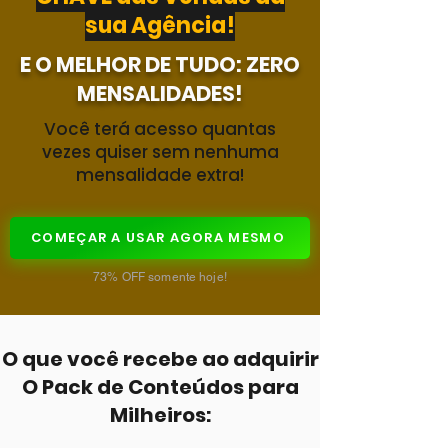
sua Agência!
E O MELHOR DE TUDO: ZERO
MENSALIDADES!
Você terá acesso quantas
vezes quiser sem nenhuma
mensalidade extra!
COMEÇAR A USAR AGORA MESMO
73% OFF somente hoje!
O que você recebe ao adquirir
O Pack de Conteúdos para
Milheiros: