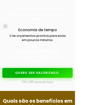
Treinamento Completo
Receba um tutorial em vídeo passo a
passo
!
Economia de tempo
Crie orçamentos prontos para envio
em poucos minutos.
Suporte via WhatsApp
Dúvidas? Temos um canal de suporte
exclusivo!
QUERO SER VALORIZADO
73% OFF somente hoje!
Quais são os benefícios em