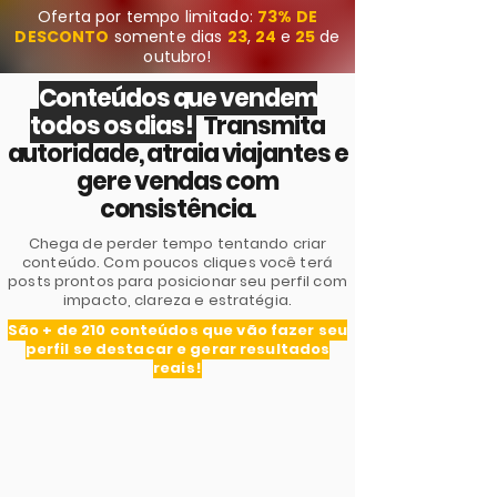
Oferta por tempo limitado:
73
% DE
DESCONTO
somente dias
23
,
24
e
25
de
outubro!
Conteúdos que vendem
todos os dias!
Transmita
autoridade, atraia viajantes e
gere vendas com
consistência.
Chega de perder tempo tentando criar
conteúdo. Com poucos cliques você terá
posts prontos para posicionar seu perfil com
impacto, clareza e estratégia.
São + de 210 conteúdos que vão fazer seu
perfil se destacar e gerar resultados
reais!