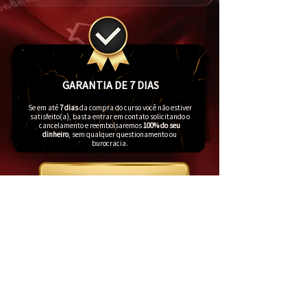
GARANTIA DE 7 DIAS
Se em até
7 dias
da compra do curso você não estiver
satisfeito(a), basta entrar em contato solicitando o
cancelamento e reembolsaremos
100% do seu
dinheiro
, sem qualquer questionamento ou
burocracia.
COMPRE AGORA
Quien es
NICOLE LIBERATO
Trabalhando no trade há aproximadamente 10 anos, tive a
oportunidade de passar por _cc781905 varias casas como