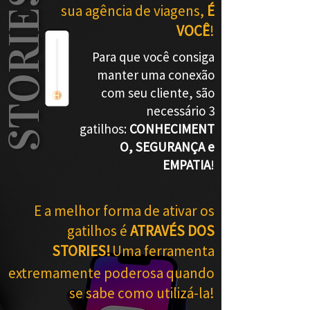
STORIES
sua agência de viagens,
É
VOCÊ
!
Para que você consiga
manter uma conexão
com seu cliente, são
necessário 3
gatilhos:
CONHECIMENT
O, SEGURANÇA e
EMPATIA
!
E a melhor forma de ativar os
gatilhos é
ATRAVÉS DOS
STORIES!
Uma ferramenta
extremamente poderosa quando
se sabe como utilizá-la!